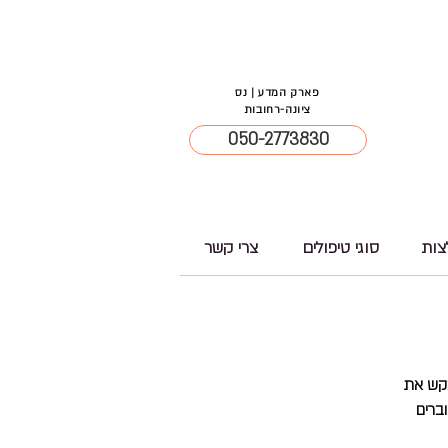
פארק המדע | נס
ציונה-רחובות
050-2773830
צות
סוגי טיפולים
צרי קשר
), את/ה רשאי/ת לבקש את
ברים