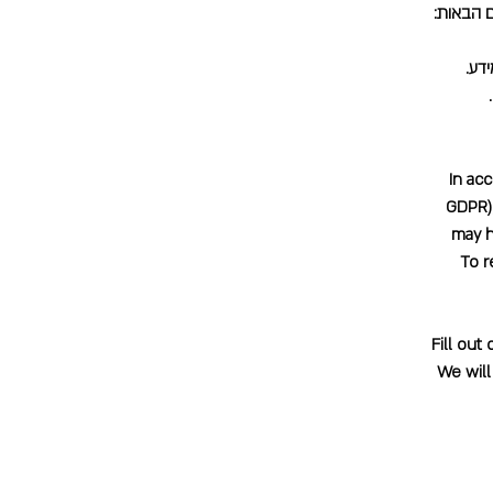
ם הבאות:
דע.
In ac
GDPR),
may h
To r
Fill out
We will