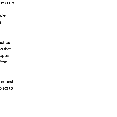
אם ברצונ
מלא/
נ
uch as
on that
 apps.
f the
 request.
bject to