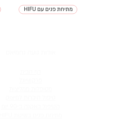
HIFU מתיחת פנים עם
אודות​ נועה נחמיאס
דף הבית
פרקשיונל
מטופלות ממליצות
טיפול היכר
ות למיצוק
הטיפול באקנה ב-90 יו
ם
מתיחת פנים בשיטת HIFU