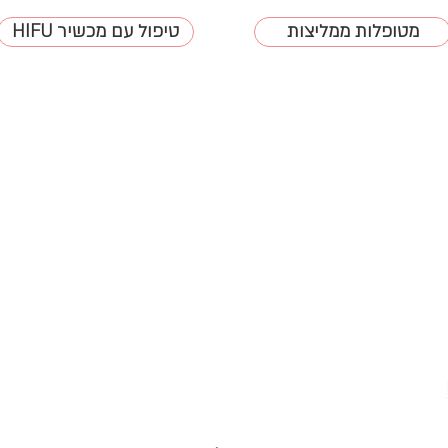
מטופלות ממליצות
HIFU טיפול עם מכשיר
השאירי פרטים ונחזור אלייך