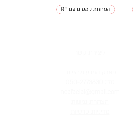
RF הפחתת קמטים עם
ליצירת קשר
פארק המדע נס ציונה
טל': 050-2773830
noafacial@gmail.com
הצהרת נגישות
מדיניות פרטיות