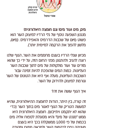
מים, מים ועוד מים! וגם חומצה היאלורונית!
מנגנון השפעה נוסף של גלי הרדיו למיצוק העור הוא
פשוט מִיּוּם של שכבות הדרמיס והאפידרמיס. (מִיּוּם,
מלשון להפוך את הרקמה למיימית יותר).
מכיוון שגלי הרדיו בעצם מחממים את העור, הגוף שלנו
רוצה להגיב ולהתגונן מפני החום הזה, על ידי כך שהוא
מזרים עוד ועוד מולקולות של מים לתוך שכבות העור
העליונות. כמות המים שהופכת להיות זמינה עבור
השכבות העליונות, מעלה אף היא את הטונוס של העור
וגורמת למיצוק ולהידוק של העור.
איך הגוף עושה את זה?
זה קורה, בין היתר, הודות לחומצה ההיאלורונית, שהיא
למעשה הטריק של הגוף לאגור מים בתוך העור (כדי
שהוא לא יתקמט ויתייבש). חומצה היאלורונית היא
ממש "מגנט של מים" והיא מסוגלת לספוח אליה מים
בכמות של פי 1,000 ממשקלה! בכך היא בעצם
מעניקה נפח לרקמות העור ולמראה מתוח ומהודק