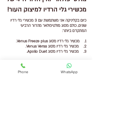
מכשירי גלי הרדיו למיצוק העור!
כיום בקליניקה אני משתמשת עם 3 מכשירי גלי רדיו
שונים, כולם מסוג מולטיפולאר מהדור הרביעי
המתקדם ביותר:
1. מכשיר גלי רדיו מסוג Venus Freeze plus.
2. מכשיר גלי רדיו מסוג Venus Versa.
3. מכשיר גלי רדיו מסוג Apollo Duet.
המכשירים מתוצרת חברת ונוס, נחשבים כיום
למכשירים הטובים ביותר בעולם בכלל, והם גם משדרים
Phone
WhatsApp
פולסים אלקטרומגנטיים, בנוסף לגלי הרדיו עצמם.
הפולסים האלקטרומגנטיים הללו מעודדים ייצור של
תאים פיברובלסטים בעור, שהם בעצם התאים
האחראיים לייצור הקולגן המיוחל. עצם השילוב של
הפולסים האלה, שלא קיימים במכשירים אחרים, מעצים
את התוצאה הטיפולית פי כמה וכמה.
לכל מכשיר יש את היתרונות שלו ובסדרות טיפוליות,
אני משלבת בין כל המכשירים הללו, בהתאם לצרכי
העור של כל אישה.