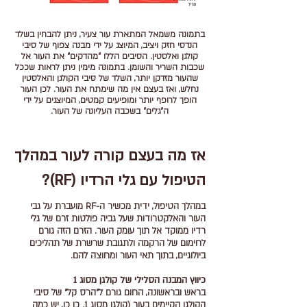
בתמונה משמאל המתארת עור צעיר, ניתן להבחין בשלד
הנדסי חזק ויציב, המיוצג על ידי מבנה צפוף של סיבי
קולגן ואלסטין. הסיבים הללו "מהדקים" את העור אל
שכבות השריר והשומן. בתמונה מימין ניתן לראות שככל
שהעור מזדקן יותר, השלד של סיבי הקולגן והאלסטין
נחלש, ואז בעצם אין מה שימתח את העור. לכן העור
הופך לרופף יותר ומופיעים קמטים, המיוצגים על ידי
ה"גלים" בשכבה העליונה של העור.
אז מה בעצם קורה לעור במהלך
הטיפול עם גלי הרדיו (RF)?
במהלך הטיפול, ידית מכשיר ה-RF מועברת על גבי
העור והאלקטרודות שעל גביה פולטות זרם של גלי
רדיו ממוקד אל תוך עומק העור. הזרם הזה גורם
לחימום של הרקמה ולתגובת שרשרת של תהליכים
ביולוגיים, בתוך תאי העור ומחוצה להם.
כיווץ המבנה הסלילי של קולגן מסוג 1
בראש ובראשונה, החום גורם ל"הרס קל" של סיבי
הקולגן הקיימים בעור (קולגן מסוג 1. כן כן, יש כמה