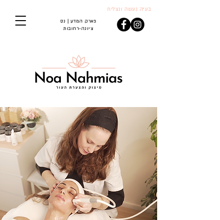
בע"ה נעשה ונצליח
פארק המדע | נס
ציונה-רחובות