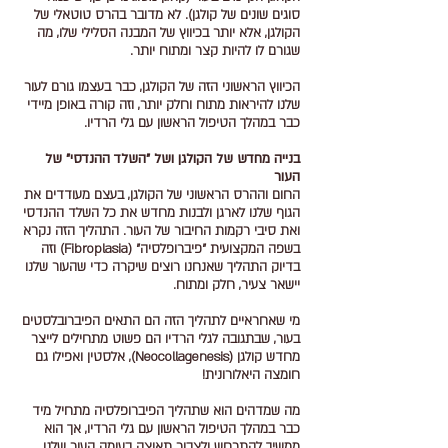
סוגים שונים של קולגן). לא מדובר בהרס טוטאלי של
הקולגן, אלא יותר בכיווץ של המבנה הסלילי שלו, מה
שגורם לו להיות קצר ומתוח יותר.
הכיווץ הראשוני הזה של הקולגן, כבר בעצמו גורם לעור
שלנו להיראות מתוח וחלק יותר, וזה קורה באופן מיידי
כבר במהלך הטיפול הראשון עם גלי הרדיו.
בנייה מחדש של הקולגן ושל "השלד ההנדסי" של
העור
החום וההרס הראשוני של הקולגן, בעצם מעודדים את
הגוף שלנו לארגן ולבנות מחדש את כל השלד ההנדסי
ואת סיבי רקמות החיבור של העור. התהליך הזה נקרא
בשפה המקצועית "פיברופלסיה" (Fibroplasia) וזה
בדיוק התהליך שאנחנו רוצים שיקרה כדי שהעור שלנו
יישאר צעיר, חלק ומתוח.
מי שאחראיים לתהליך הזה הם התאים הפיברובלסטים
בעור, שבתגובה לגלי הרדיו הם פשוט מתחילים לייצר
מחדש קולגן (Neocollagenesis), אלסטין ואפילו גם
חומצה היאלורונית!
מה שמדהים הוא שתהליך הפיברופלסיה מתחיל מיד
כבר במהלך הטיפול הראשון עם גלי הרדיו, אך הוא
ממשיך להתרחש ולצבור תאוצה בעומק העור שלנו,