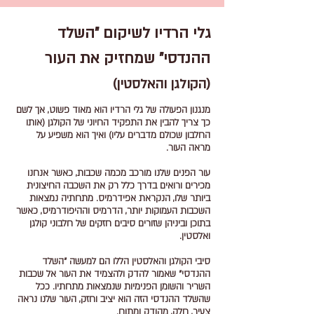
גלי הרדיו לשיקום "השלד
ההנדסי" שמחזיק את העור
(הקולגן והאלסטין)
מנגנון הפעולה של גלי הרדיו הוא מאוד פשוט, אך לשם
כך צריך להבין את התפקיד החיוני של הקולגן (אותו
החלבון שכולם מדברים עליו) ואיך הוא משפיע על
מראה העור.
עור הפנים שלנו מורכב מכמה שכבות, כאשר אנחנו
מכירים ורואים בדרך כלל רק את השכבה החיצונית
ביותר שלו, הנקראת אפידרמיס. מתחתיה נמצאות
השכבות העמוקות יותר, הדרמיס וההיפודרמיס, כאשר
בתוכן וביניהן שזורים סיבים חזקים של חלבוני קולגן
ואלסטין.
סיבי הקולגן והאלסטין הללו הם למעשה "השלד
ההנדסי" שאמור להדק ולהצמיד את העור אל שכבות
השריר והשומן הפנימיות שנמצאות מתחתיו. ככל
שהשלד ההנדסי הזה הוא יציב וחזק, העור שלנו נראה
צעיר, חלק, מהודק ומתוח.