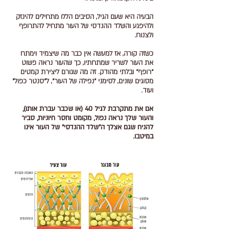
הבעיה היא שעם הגיל, הסיבים הללו מתחילים להינזק
ולהיפגע והשלד ההנדסי של העור מתחיל להתרופף
ולצנוח.
כשזה קורה, אז למעשה אין כבר מה שיצמיד וימתח
את העור לשריר שמתחתיו, כך שהעור נראה פשוט
"רופף" ובלתי מהודק. זה מה שגורם ליצירת קמטים
מסוגים שונים, לסימני "נפילה של העור", ל"סנטר כפול"
ועוד.
אם את מתקרבת לגיל 40 (או שכבר עברת אותו),
והעור שלך נראה נפול, מקומט וחסר חיוניות, סביר
להניח שגם אצלך ה"שלד ההנדסי" של העור אינו
במיטבו.