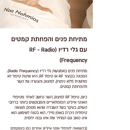
מתיחת פנים והפחתת קמטים
עם גלי רדיו
(RF - Radio
Frequency)
מתיחת פנים באמצעות גלי רדיו (Radio Frequency),
המכונה בקיצור RF או טיפול RF, היא שיטת טיפול לא
פולשנית (ללא ניתוח), למיצוק והצערה של העור
ולהפחתת קמטים.
כיום, טיפול RF למיצוק העור נחשב לאחד מטיפולי
האנטי אייג'ינג הפופולאריים והמבוקשים ביותר ברחבי
העולם, בעיקר בשל העובדה שהוא מספק תוצאה
טיפולית ניכרת באופן מיידי, הוא בטוח לשימוש, הוא
אינו כואב וגם המחיר שלו אינו גבוה יחסית.
(בהשוואה לטיפולי אנטי אייג'ינג אחרים כמו בוטוקסים