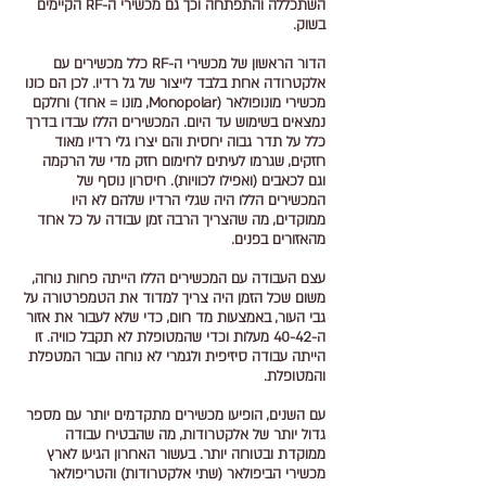
השתכללה והתפתחה וכך גם מכשירי ה-RF הקיימים
בשוק.
הדור הראשון של מכשירי ה-RF כלל מכשירים עם
אלקטרודה אחת בלבד לייצור של גל רדיו. לכן הם כונו
מכשירי מונופולאר (Monopolar, מונו = אחד) וחלקם
נמצאים בשימוש עד היום. המכשירים הללו עבדו בדרך
כלל על תדר גבוה יחסית והם יצרו גלי רדיו מאוד
חזקים, שגרמו לעיתים לחימום חזק מדי של הרקמה
וגם לכאבים (ואפילו לכוויות). חיסרון נוסף של
המכשירים הללו היה שגלי הרדיו שלהם לא היו
ממוקדים, מה שהצריך הרבה זמן עבודה על כל אחד
מהאזורים בפנים.
עצם העבודה עם המכשירים הללו הייתה פחות נוחה,
משום שכל הזמן היה צריך למדוד את הטמפרטורה על
גבי העור, באמצעות מד חום, כדי שלא לעבור את אזור
ה-40-42 מעלות וכדי שהמטופלת לא תקבל כוויה. זו
הייתה עבודה סיזיפית ולגמרי לא נוחה עבור המטפלת
והמטופלת.
עם השנים, הופיעו מכשירים מתקדמים יותר עם מספר
גדול יותר של אלקטרודות, מה שהבטיח עבודה
ממוקדת ובטוחה יותר. בעשור האחרון הגיעו לארץ
מכשירי הביפולאר (שתי אלקטרודות) והטריפולאר